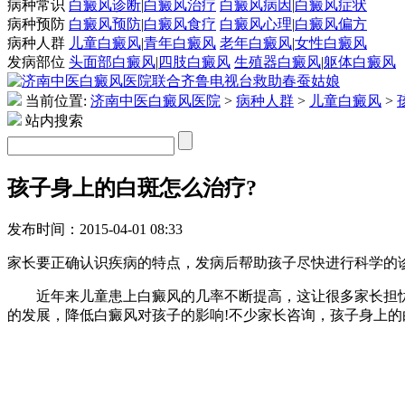
病种常识
白癜风诊断
|
白癜风治疗
白癜风病因
|
白癜风症状
病种预防
白癜风预防
|
白癜风食疗
白癜风心理
|
白癜风偏方
病种人群
儿童白癜风
|
青年白癜风
老年白癜风
|
女性白癜风
发病部位
头面部白癜风
|
四肢白癜风
生殖器白癜风
|
躯体白癜风
当前位置:
济南中医白癜风医院
>
病种人群
>
儿童白癜风
>
站内搜索
孩子身上的白斑怎么治疗?
发布时间：2015-04-01 08:33
家长要正确认识疾病的特点，发病后帮助孩子尽快进行科学的
近年来儿童患上白癜风的几率不断提高，这让很多家长担忧
的发展，降低白癜风对孩子的影响!不少家长咨询，孩子身上的