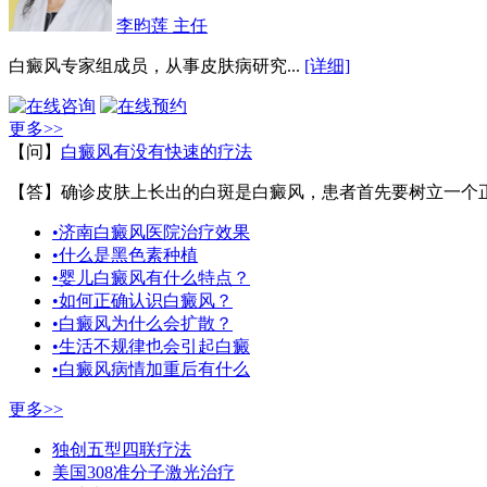
李昀莲 主任
白癜风专家组成员，从事皮肤病研究...
[详细]
更多>>
【问】
白癜风有没有快速的疗法
【答】确诊皮肤上长出的白斑是白癜风，患者首先要树立一个正
•济南白癜风医院治疗效果
•什么是黑色素种植
•婴儿白癜风有什么特点？
•如何正确认识白癜风？
•白癜风为什么会扩散？
•生活不规律也会引起白癜
•白癜风病情加重后有什么
更多>>
独创五型四联疗法
美国308准分子激光治疗