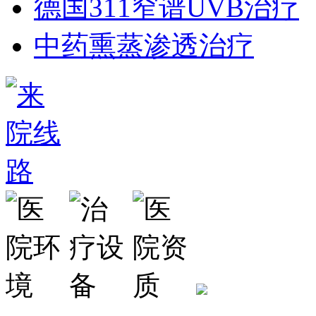
德国311窄谱UVB治疗
中药熏蒸渗透治疗