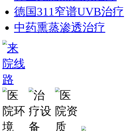
德国311窄谱UVB治疗
中药熏蒸渗透治疗