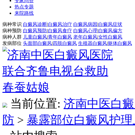
专家问答
热点专题
来院路线
病种常识
白癜风诊断
|
白癜风治疗
白癜风病因
|
白癜风症状
病种预防
白癜风预防
|
白癜风食疗
白癜风心理
|
白癜风偏方
病种人群
儿童白癜风
|
青年白癜风
老年白癜风
|
女性白癜风
发病部位
头面部白癜风
|
四肢白癜风
生殖器白癜风
|
躯体白癜风
当前位置:
济南中医白癜
防
>
暴露部位白癜风护理