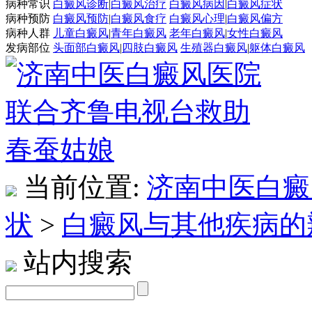
病种常识
白癜风诊断
|
白癜风治疗
白癜风病因
|
白癜风症状
病种预防
白癜风预防
|
白癜风食疗
白癜风心理
|
白癜风偏方
病种人群
儿童白癜风
|
青年白癜风
老年白癜风
|
女性白癜风
发病部位
头面部白癜风
|
四肢白癜风
生殖器白癜风
|
躯体白癜风
当前位置:
济南中医白癜
状
>
白癜风与其他疾病的
站内搜索