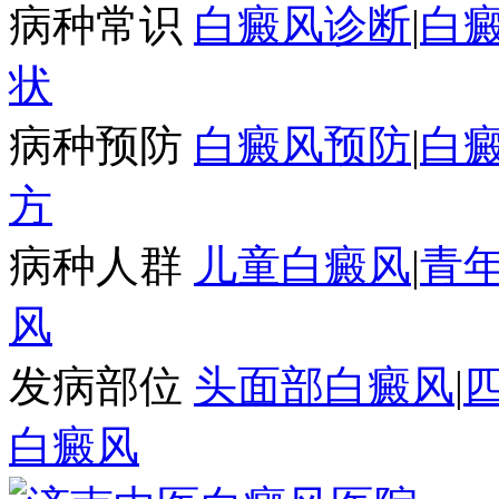
病种常识
白癜风诊断
|
白
状
病种预防
白癜风预防
|
白
方
病种人群
儿童白癜风
|
青
风
发病部位
头面部白癜风
|
白癜风